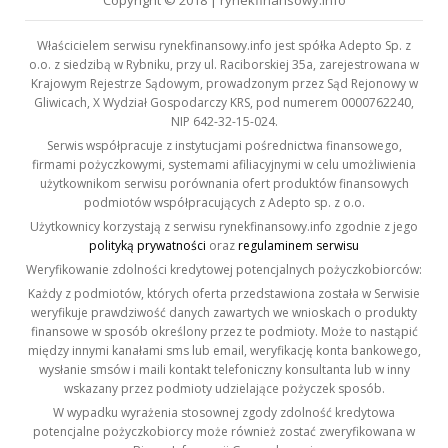
Copyright © 2018 | rynekfinansowy.info
Właścicielem serwisu rynekfinansowy.info jest spółka Adepto Sp. z
o.o. z siedzibą w Rybniku, przy ul. Raciborskiej 35a, zarejestrowana w
Krajowym Rejestrze Sądowym, prowadzonym przez Sąd Rejonowy w
Gliwicach, X Wydział Gospodarczy KRS, pod numerem 0000762240,
NIP 642-32-15-024.
Serwis współpracuje z instytucjami pośrednictwa finansowego,
firmami pożyczkowymi, systemami afiliacyjnymi w celu umożliwienia
użytkownikom serwisu porównania ofert produktów finansowych
podmiotów współpracujących z Adepto sp. z o.o.
Użytkownicy korzystają z serwisu rynekfinansowy.info zgodnie z jego
polityką prywatności
oraz
regulaminem serwisu
Weryfikowanie zdolności kredytowej potencjalnych pożyczkobiorców:
Każdy z podmiotów, których oferta przedstawiona została w Serwisie
weryfikuje prawdziwość danych zawartych we wnioskach o produkty
finansowe w sposób określony przez te podmioty. Może to nastąpić
między innymi kanałami sms lub email, weryfikację konta bankowego,
wysłanie smsów i maili kontakt telefoniczny konsultanta lub w inny
wskazany przez podmioty udzielające pożyczek sposób.
W wypadku wyrażenia stosownej zgody zdolność kredytowa
potencjalne pożyczkobiorcy może również zostać zweryfikowana w