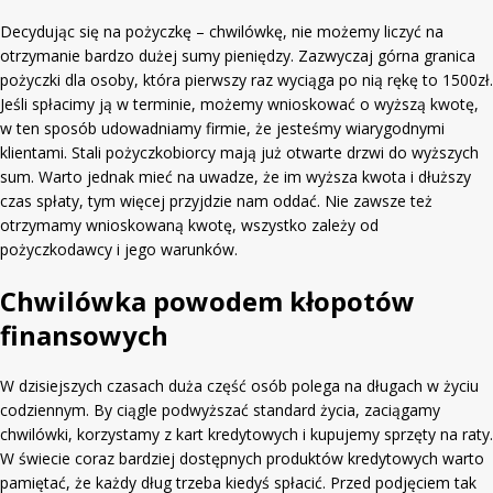
Decydując się na pożyczkę – chwilówkę, nie możemy liczyć na
otrzymanie bardzo dużej sumy pieniędzy. Zazwyczaj górna granica
pożyczki dla osoby, która pierwszy raz wyciąga po nią rękę to 1500zł.
Jeśli spłacimy ją w terminie, możemy wnioskować o wyższą kwotę,
w ten sposób udowadniamy firmie, że jesteśmy wiarygodnymi
klientami. Stali pożyczkobiorcy mają już otwarte drzwi do wyższych
sum. Warto jednak mieć na uwadze, że im wyższa kwota i dłuższy
czas spłaty, tym więcej przyjdzie nam oddać. Nie zawsze też
otrzymamy wnioskowaną kwotę, wszystko zależy od
pożyczkodawcy i jego warunków.
Chwilówka powodem kłopotów
finansowych
W dzisiejszych czasach duża część osób polega na długach w życiu
codziennym. By ciągle podwyższać standard życia, zaciągamy
chwilówki, korzystamy z kart kredytowych i kupujemy sprzęty na raty.
W świecie coraz bardziej dostępnych produktów kredytowych warto
pamiętać, że każdy dług trzeba kiedyś spłacić. Przed podjęciem tak