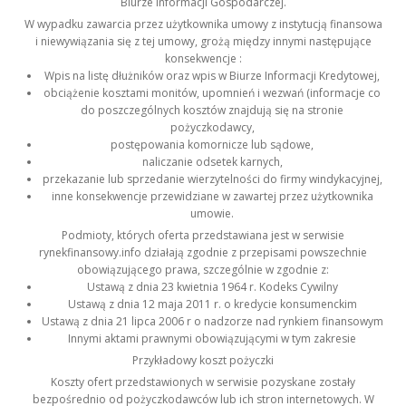
Biurze Informacji Gospodarczej.
W wypadku zawarcia przez użytkownika umowy z instytucją finansowa
i niewywiązania się z tej umowy, grożą między innymi następujące
konsekwencje :
Wpis na listę dłużników oraz wpis w Biurze Informacji Kredytowej,
obciążenie kosztami monitów, upomnień i wezwań (informacje co
do poszczególnych kosztów znajdują się na stronie
pożyczkodawcy,
postępowania komornicze lub sądowe,
naliczanie odsetek karnych,
przekazanie lub sprzedanie wierzytelności do firmy windykacyjnej,
inne konsekwencje przewidziane w zawartej przez użytkownika
umowie.
Podmioty, których oferta przedstawiana jest w serwisie
rynekfinansowy.info działają zgodnie z przepisami powszechnie
obowiązującego prawa, szczególnie w zgodnie z:
Ustawą z dnia 23 kwietnia 1964 r. Kodeks Cywilny
Ustawą z dnia 12 maja 2011 r. o kredycie konsumenckim
Ustawą z dnia 21 lipca 2006 r o nadzorze nad rynkiem finansowym
Innymi aktami prawnymi obowiązującymi w tym zakresie
Przykładowy koszt pożyczki
Koszty ofert przedstawionych w serwisie pozyskane zostały
bezpośrednio od pożyczkodawców lub ich stron internetowych. W