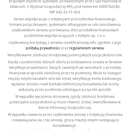
Krajowym Rejestrze Sądowym, prowadzonym przez Sąd Rejonowy w
Gliwicach, X Wydział Gospodarczy KRS, pod numerem 0000762240,
NIP 642-32-15-024.
Serwis współpracuje z instytucjami pośrednictwa finansowego,
firmami pożyczkowymi, systemami afiliacyjnymi w celu umożliwienia
użytkownikom serwisu porównania ofert produktów finansowych
podmiotów współpracujących z Adepto sp. z o.o.
Użytkownicy korzystają z serwisu rynekfinansowy.info zgodnie z jego
polityką prywatności
oraz
regulaminem serwisu
Weryfikowanie zdolności kredytowej potencjalnych pożyczkobiorców:
Każdy z podmiotów, których oferta przedstawiona została w Serwisie
weryfikuje prawdziwość danych zawartych we wnioskach o produkty
finansowe w sposób określony przez te podmioty. Może to nastąpić
między innymi kanałami sms lub email, weryfikację konta bankowego,
wysłanie smsów i maili kontakt telefoniczny konsultanta lub w inny
wskazany przez podmioty udzielające pożyczek sposób.
W wypadku wyrażenia stosownej zgody zdolność kredytowa
potencjalne pożyczkobiorcy może również zostać zweryfikowana w
Biurze Informacji Gospodarczej.
W wypadku zawarcia przez użytkownika umowy z instytucją finansowa
i niewywiązania się z tej umowy, grożą między innymi następujące
konsekwencje :