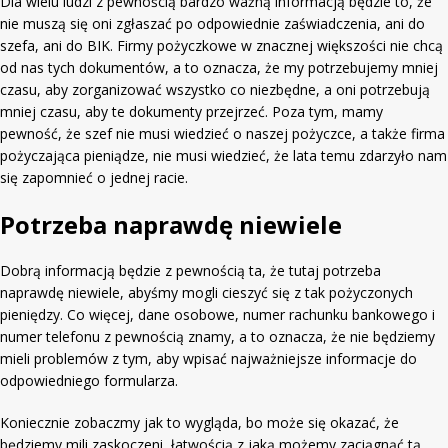
Dla wielu ludzi z pewnością bardzo ważną informacją będzie to, że
nie muszą się oni zgłaszać po odpowiednie zaświadczenia, ani do
szefa, ani do BIK. Firmy pożyczkowe w znacznej większości nie chcą
od nas tych dokumentów, a to oznacza, że my potrzebujemy mniej
czasu, aby zorganizować wszystko co niezbędne, a oni potrzebują
mniej czasu, aby te dokumenty przejrzeć. Poza tym, mamy
pewność, że szef nie musi wiedzieć o naszej pożyczce, a także firma
pożyczająca pieniądze, nie musi wiedzieć, że lata temu zdarzyło nam
się zapomnieć o jednej racie.
Potrzeba naprawdę niewiele
Dobrą informacją będzie z pewnością ta, że tutaj potrzeba
naprawdę niewiele, abyśmy mogli cieszyć się z tak pożyczonych
pieniędzy. Co więcej, dane osobowe, numer rachunku bankowego i
numer telefonu z pewnością znamy, a to oznacza, że nie będziemy
mieli problemów z tym, aby wpisać najważniejsze informacje do
odpowiedniego formularza.
Koniecznie zobaczmy jak to wygląda, bo może się okazać, że
będziemy mili zaskoczeni, łatwością z jaką możemy zaciągnąć tą