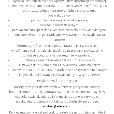
Wpis na listę dłużników oraz wpis w Biurze Informacji Kredytowej,
obciążenie kosztami monitów, upomnień i wezwań (informacje co
do poszczególnych kosztów znajdują się na stronie
pożyczkodawcy,
postępowania komornicze lub sądowe,
naliczanie odsetek karnych,
przekazanie lub sprzedanie wierzytelności do firmy windykacyjnej,
inne konsekwencje przewidziane w zawartej przez użytkownika
umowie.
Podmioty, których oferta przedstawiana jest w serwisie
rynekfinansowy.info działają zgodnie z przepisami powszechnie
obowiązującego prawa, szczególnie w zgodnie z:
Ustawą z dnia 23 kwietnia 1964 r. Kodeks Cywilny
Ustawą z dnia 12 maja 2011 r. o kredycie konsumenckim
Ustawą z dnia 21 lipca 2006 r o nadzorze nad rynkiem finansowym
Innymi aktami prawnymi obowiązującymi w tym zakresie
Przykładowy koszt pożyczki
Koszty ofert przedstawionych w serwisie pozyskane zostały
bezpośrednio od pożyczkodawców lub ich stron internetowych. W
wypadku stwierdzenia, że informacje podane w serwisie są
nieaktualne prosimy o kontakt za pośrednictwem adresu
kontakt@adepto.pl
.
Reprezentatywny koszt pożyczki znajduje się na podstronach ofert