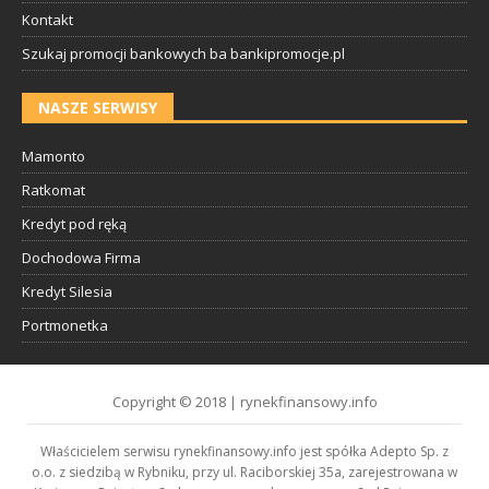
Kontakt
Szukaj promocji bankowych ba bankipromocje.pl
NASZE SERWISY
Mamonto
Ratkomat
Kredyt pod ręką
Dochodowa Firma
Kredyt Silesia
Portmonetka
Copyright © 2018 | rynekfinansowy.info
Właścicielem serwisu rynekfinansowy.info jest spółka Adepto Sp. z
o.o. z siedzibą w Rybniku, przy ul. Raciborskiej 35a, zarejestrowana w