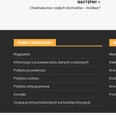
NASTĘPNY
Chwilówka bez stałych dochodów – możliwe?
RYNEK FINANSOWY
N
Regulamin
Mam
Informacja o przetwarzaniu danych osobowych
Rat
Polityka prywatności
Kred
Polityka cookies
Doc
Polityka antyspamowa
Kred
Kontakt
Por
Szukaj promocji bankowych ba bankipromocje.pl