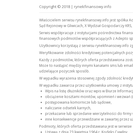
Copyright © 2018 | rynekfinansowy.info
Właścicielem serwisu rynekfinansowy.info jest spółka A
Sąd Rejonowy w Gliwicach, X Wydział Gospodarczy KRS
Serwis współpracuje z instytucjami pośrednictwa fina
finansowych podmiotów współpracujących z Adepto sp.
Użytkownicy korzystają z serwisu rynekfinansowy.info z
Weryfikowanie zdolności kredytowej potencjalnych po
Każdy z podmiotów, których oferta przedstawiona zost
Może to nastąpić między innymi kanałami sms lub email,
udzielające pożyczek sposób.
W wypadku wyrażenia stosownej zgody zdolność kredyt
W wypadku zawarcia przez użytkownika umowy z instytuc
Wpis na listę dłużników oraz wpis w Biurze Informacj
obciążenie kosztami monitów, upomnień i wezwań (i
postępowania komornicze lub sądowe,
naliczanie odsetek karnych,
przekazanie lub sprzedanie wierzytelności do firmy 
inne konsekwencje przewidziane w zawartej przez 
Podmioty, których oferta przedstawiana jest w serwisi
Ustawą z dnia 23 kwietnia 1964 r. Kodeks Cywilny