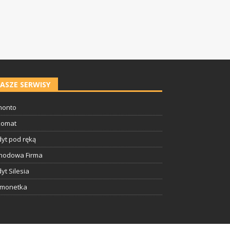
ASZE SERWISY
onto
komat
yt pod ręką
hodowa Firma
yt Silesia
tmonetka