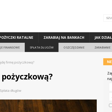
POŻYCZKI RATALNE
ZARABIAJ NA BANKACH
JAK DZIA
JE FINANSOWE
SPŁATA DŁUGÓW
OSZCZĘDZANIE
ZARABIANIE
NE
jdę firmę pożyczkową?
Za
ę pożyczkową?
na
Spłata długów