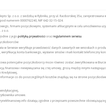
depto Sp. z o.o. z siedzibą w Rybniku, przy ul. Raciborskiej 35a, zarejestro
, pod numerem 0000762240, NIP 642-32-15-024.
nsowego, firmami pożyczkowymi, systemami afiliacyjnymi w celu umożliwienia 
 z o.o.
godnie z jego
polityką prywatności
oraz
regulaminem serwisu
życzkobiorców:
ała w Serwisie weryfikuje prawdziwość danych zawartych we wnioskach o prod
 weryfikację konta bankowego, wysłanie smsów i maili kontakt telefoniczny ko
owa potencjalne pożyczkobiorcy może również zostać zweryfikowana w Biurze
ją finansowa i niewywiązania się z tej umowy, grożą między innymi następując
i Kredytowej,
nformacje co do poszczególnych kosztów znajdują się na stronie pożyczkodaw
windykacyjnej,
użytkownika umowie.
e rynekfinansowy.info działają zgodnie z przepisami powszechnie obowiązujące