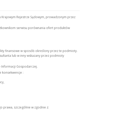
wana w Krajowym Rejestrze Sądowym, prowadzonym przez
użytkownikom serwisu porównania ofert produktów
ukty finansowe w sposób określony przez te podmioty.
nsultanta lub w inny wskazany przez podmioty
 Informacji Gospodarczej.
e konsekwencje :
cy,
go prawa, szczególnie w zgodnie z: