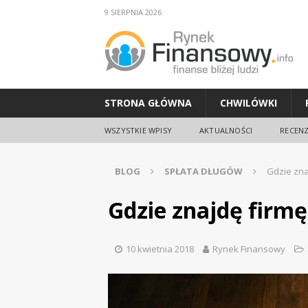
9 SIERPNIA 2026
STRONA GŁÓWNA
CHWILÓWKI
WSZYSTKIE WPISY
AKTUALNOŚCI
RECENZ
BLOG
SPŁATA DŁUGÓW
Gdzie zna
Gdzie znajdę firm
10 kwietnia 2018
Rynek Finansowy