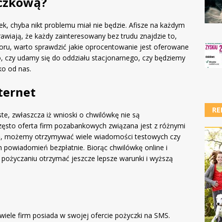
yczkową?
ek, chyba nikt problemu miał nie będzie. Afisze na każdym
prawiają, że każdy zainteresowany bez trudu znajdzie to,
boru, warto sprawdzić jakie oprocentowanie jest oferowane
 czy udamy się do oddziału stacjonarnego, czy będziemy
ko od nas.
ternet
RE
ste, zwłaszcza iż wnioski o chwilówkę nie są
często oferta firm pozabankowych związana jest z różnymi
ię, możemy otrzymywać wiele wiadomości testowych czy
h powiadomień bezpłatnie. Biorąc chwilówkę online i
 pożyczaniu otrzymać jeszcze lepsze warunki i wyższą
iele firm posiada w swojej ofercie pożyczki na SMS.