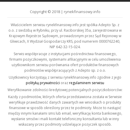
Copyright © 2018 | rynekfinansowy.info
Właścicielem serwisu rynekfinansowy.info jest spółka Adepto Sp. z
o.o. z siedzibą w Rybniku, przy ul. Raciborskiej 35a, zarejestrowana w
Krajowym Rejestrze Sądowym, prowadzonym przez Sąd Rejonowy w
Gliwicach, X Wydział Gospodarczy KRS, pod numerem 0000762240,
NIP 642-32-15-024.
Serwis współpracuje z instytucjami pośrednictwa finansowego,
firmami pożyczkowymi, systemami afiliacyjnymi w celu umożliwienia
użytkownikom serwisu porównania ofert produktów finansowych
podmiotów współpracujących z Adepto sp. z o.o.
Użytkownicy korzystają z serwisu rynekfinansowy.info zgodnie z jego
polityką prywatności
oraz
regulaminem serwisu
Weryfikowanie zdolności kredytowej potencjalnych pożyczkobiorców:
Każdy z podmiotów, których oferta przedstawiona została w Serwisie
weryfikuje prawdziwość danych zawartych we wnioskach o produkty
finansowe w sposób określony przez te podmioty. Może to nastąpić
między innymi kanałami sms lub email, weryfikację konta bankowego,
wysłanie smsów i maili kontakt telefoniczny konsultanta lub w inny
wskazany przez podmioty udzielające pożyczek sposób.