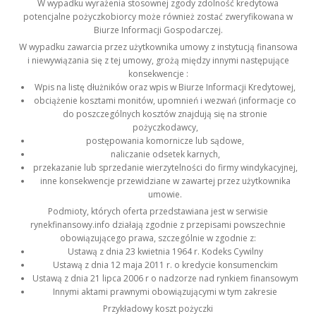
W wypadku wyrażenia stosownej zgody zdolność kredytowa
potencjalne pożyczkobiorcy może również zostać zweryfikowana w
Biurze Informacji Gospodarczej.
W wypadku zawarcia przez użytkownika umowy z instytucją finansowa
i niewywiązania się z tej umowy, grożą między innymi następujące
konsekwencje :
Wpis na listę dłużników oraz wpis w Biurze Informacji Kredytowej,
obciążenie kosztami monitów, upomnień i wezwań (informacje co
do poszczególnych kosztów znajdują się na stronie
pożyczkodawcy,
postępowania komornicze lub sądowe,
naliczanie odsetek karnych,
przekazanie lub sprzedanie wierzytelności do firmy windykacyjnej,
inne konsekwencje przewidziane w zawartej przez użytkownika
umowie.
Podmioty, których oferta przedstawiana jest w serwisie
rynekfinansowy.info działają zgodnie z przepisami powszechnie
obowiązującego prawa, szczególnie w zgodnie z:
Ustawą z dnia 23 kwietnia 1964 r. Kodeks Cywilny
Ustawą z dnia 12 maja 2011 r. o kredycie konsumenckim
Ustawą z dnia 21 lipca 2006 r o nadzorze nad rynkiem finansowym
Innymi aktami prawnymi obowiązującymi w tym zakresie
Przykładowy koszt pożyczki