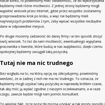
nasze konto, to powinniśmy mieć świadomość, że do wykorzystania
będziemy mieli różne możliwości. Z jednej strony będziemy mogli
wypełnić wniosek przez Internet, gdzie przez wszystko zostaniemy
przeprowadzeniu krok po kroku, a więc nie będziemy mieli
najmniejszych problemów z tym, żeby wpisać wszystkie niezbędne
dane w odpowiednie miejsce.
Po drugie możemy zadzwonić do danej firmy i w ten sposób złożyć
swój wniosek. To też da nam możliwość, ewentualnego wypytania
pracownika o kwestie, które budzą w nas wątpliwości, dzięki czemu
spokojniej będziemy zaciągali taką pożyczkę.
Tutaj nie ma nic trudnego
Bez względu na to, na którą opcję się zdecydujemy, powinniśmy
wiedzieć, że w żadnej z nich nie ma nic trudnego. To oznacza, że
będziemy mogli uzyskać taką pożyczkę w naprawdę krótkim czasie,
tak aby móc ją wydać zgodnie z naszymi oczekiwaniami, a w razie
czego, zawsze będzie mógł nam pomóc konsultant.
To właśnie fakt, że te pożyczki można uzyskać w tak prosty sposób i