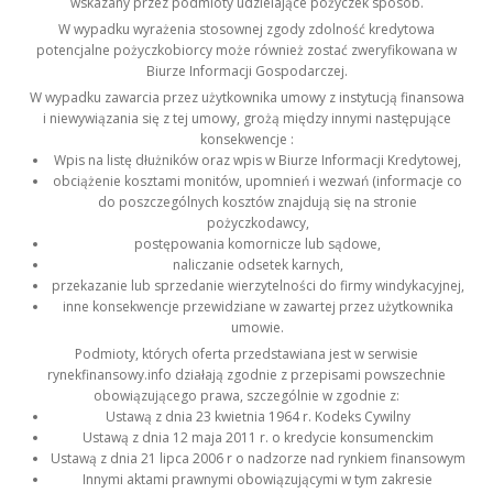
wskazany przez podmioty udzielające pożyczek sposób.
W wypadku wyrażenia stosownej zgody zdolność kredytowa
potencjalne pożyczkobiorcy może również zostać zweryfikowana w
Biurze Informacji Gospodarczej.
W wypadku zawarcia przez użytkownika umowy z instytucją finansowa
i niewywiązania się z tej umowy, grożą między innymi następujące
konsekwencje :
Wpis na listę dłużników oraz wpis w Biurze Informacji Kredytowej,
obciążenie kosztami monitów, upomnień i wezwań (informacje co
do poszczególnych kosztów znajdują się na stronie
pożyczkodawcy,
postępowania komornicze lub sądowe,
naliczanie odsetek karnych,
przekazanie lub sprzedanie wierzytelności do firmy windykacyjnej,
inne konsekwencje przewidziane w zawartej przez użytkownika
umowie.
Podmioty, których oferta przedstawiana jest w serwisie
rynekfinansowy.info działają zgodnie z przepisami powszechnie
obowiązującego prawa, szczególnie w zgodnie z:
Ustawą z dnia 23 kwietnia 1964 r. Kodeks Cywilny
Ustawą z dnia 12 maja 2011 r. o kredycie konsumenckim
Ustawą z dnia 21 lipca 2006 r o nadzorze nad rynkiem finansowym
Innymi aktami prawnymi obowiązującymi w tym zakresie