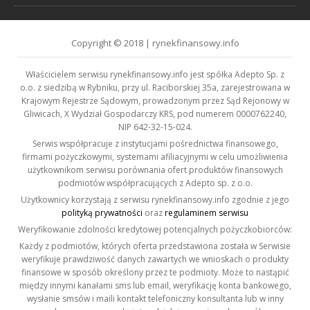
Copyright © 2018 | rynekfinansowy.info
Właścicielem serwisu rynekfinansowy.info jest spółka Adepto Sp. z
o.o. z siedzibą w Rybniku, przy ul. Raciborskiej 35a, zarejestrowana w
Krajowym Rejestrze Sądowym, prowadzonym przez Sąd Rejonowy w
Gliwicach, X Wydział Gospodarczy KRS, pod numerem 0000762240,
NIP 642-32-15-024.
Serwis współpracuje z instytucjami pośrednictwa finansowego,
firmami pożyczkowymi, systemami afiliacyjnymi w celu umożliwienia
użytkownikom serwisu porównania ofert produktów finansowych
podmiotów współpracujących z Adepto sp. z o.o.
Użytkownicy korzystają z serwisu rynekfinansowy.info zgodnie z jego
polityką prywatności
oraz
regulaminem serwisu
Weryfikowanie zdolności kredytowej potencjalnych pożyczkobiorców:
Każdy z podmiotów, których oferta przedstawiona została w Serwisie
weryfikuje prawdziwość danych zawartych we wnioskach o produkty
finansowe w sposób określony przez te podmioty. Może to nastąpić
między innymi kanałami sms lub email, weryfikację konta bankowego,
wysłanie smsów i maili kontakt telefoniczny konsultanta lub w inny