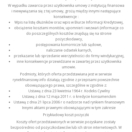
W wypadku zawarcia przez użytkownika umowy z instytucją finansowa
i niewywiązania się z tej umowy, grożą między innymi następujące
konsekwencje :
Wpis na listę dłużników oraz wpis w Biurze Informacji Kredytowej,
obciążenie kosztami monitów, upomnień i wezwań (informacje co
do poszczególnych kosztów znajdują się na stronie
pożyczkodawcy,
postępowania komornicze lub sądowe,
naliczanie odsetek karnych,
przekazanie lub sprzedanie wierzytelności do firmy windykacyjnej,
inne konsekwencje przewidziane w zawartej przez użytkownika
umowie.
Podmioty, których oferta przedstawiana jest w serwisie
rynekfinansowy.info działają zgodnie z przepisami powszechnie
obowiązującego prawa, szczególnie w zgodnie z:
Ustawą z dnia 23 kwietnia 1964 r. Kodeks Cywilny
Ustawą z dnia 12 maja 2011 r. o kredycie konsumenckim
Ustawą z dnia 21 lipca 2006 r o nadzorze nad rynkiem finansowym
Innymi aktami prawnymi obowiązującymi w tym zakresie
Przykładowy koszt pożyczki
Koszty ofert przedstawionych w serwisie pozyskane zostały
bezpośrednio od pożyczkodawców lub ich stron internetowych. W