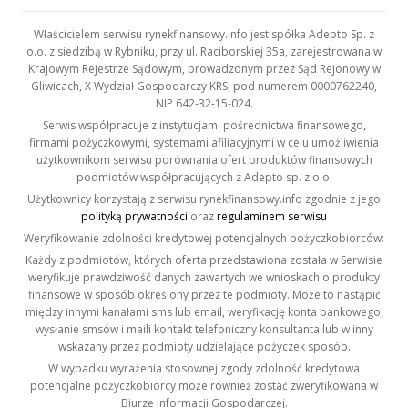
Właścicielem serwisu rynekfinansowy.info jest spółka Adepto Sp. z
o.o. z siedzibą w Rybniku, przy ul. Raciborskiej 35a, zarejestrowana w
Krajowym Rejestrze Sądowym, prowadzonym przez Sąd Rejonowy w
Gliwicach, X Wydział Gospodarczy KRS, pod numerem 0000762240,
NIP 642-32-15-024.
Serwis współpracuje z instytucjami pośrednictwa finansowego,
firmami pożyczkowymi, systemami afiliacyjnymi w celu umożliwienia
użytkownikom serwisu porównania ofert produktów finansowych
podmiotów współpracujących z Adepto sp. z o.o.
Użytkownicy korzystają z serwisu rynekfinansowy.info zgodnie z jego
polityką prywatności
oraz
regulaminem serwisu
Weryfikowanie zdolności kredytowej potencjalnych pożyczkobiorców:
Każdy z podmiotów, których oferta przedstawiona została w Serwisie
weryfikuje prawdziwość danych zawartych we wnioskach o produkty
finansowe w sposób określony przez te podmioty. Może to nastąpić
między innymi kanałami sms lub email, weryfikację konta bankowego,
wysłanie smsów i maili kontakt telefoniczny konsultanta lub w inny
wskazany przez podmioty udzielające pożyczek sposób.
W wypadku wyrażenia stosownej zgody zdolność kredytowa
potencjalne pożyczkobiorcy może również zostać zweryfikowana w
Biurze Informacji Gospodarczej.