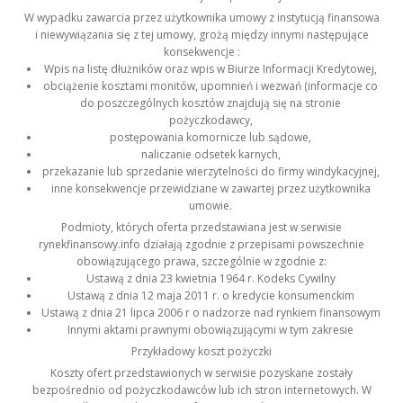
W wypadku zawarcia przez użytkownika umowy z instytucją finansowa
i niewywiązania się z tej umowy, grożą między innymi następujące
konsekwencje :
Wpis na listę dłużników oraz wpis w Biurze Informacji Kredytowej,
obciążenie kosztami monitów, upomnień i wezwań (informacje co
do poszczególnych kosztów znajdują się na stronie
pożyczkodawcy,
postępowania komornicze lub sądowe,
naliczanie odsetek karnych,
przekazanie lub sprzedanie wierzytelności do firmy windykacyjnej,
inne konsekwencje przewidziane w zawartej przez użytkownika
umowie.
Podmioty, których oferta przedstawiana jest w serwisie
rynekfinansowy.info działają zgodnie z przepisami powszechnie
obowiązującego prawa, szczególnie w zgodnie z:
Ustawą z dnia 23 kwietnia 1964 r. Kodeks Cywilny
Ustawą z dnia 12 maja 2011 r. o kredycie konsumenckim
Ustawą z dnia 21 lipca 2006 r o nadzorze nad rynkiem finansowym
Innymi aktami prawnymi obowiązującymi w tym zakresie
Przykładowy koszt pożyczki
Koszty ofert przedstawionych w serwisie pozyskane zostały
bezpośrednio od pożyczkodawców lub ich stron internetowych. W