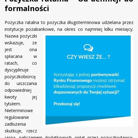
formalności
Pożyczka ratalna to pożyczka długoterminowa udzielana przez
instytucje pozabankowe, na okres co najmniej kilku
miesięcy.
Nazwa pożyczki
wskazuje, że
jest ona
spłacana w
ratach, co
dyscyplinuje
pożyczkobiorcę
do uiszczania
odpowiedniej
kwoty jej
tytułem.
Nieterminowe
regulowanie
zadłużenia
skutkuje, rzecz
jasna, naliczaniem dodatkowych opłat przez pożyczkodawcę.