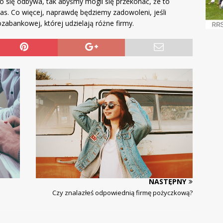
to się odbywa, tak abyśmy mogli się przekonać, że to
nas. Co więcej, naprawdę będziemy zadowoleni, jeśli
ozabankowej, której udzielają różne firmy.
NASTĘPNY
Czy znalazłeś odpowiednią firmę pożyczkową?