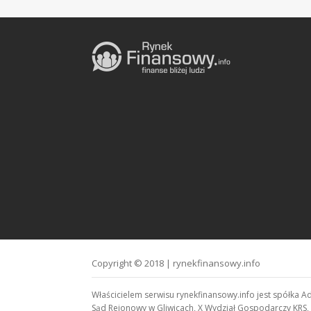
Copyright © 2018 | rynekfinansowy.info
Właścicielem serwisu rynekfinansowy.info jest spółka A
Sąd Rejonowy w Gliwicach, X Wydział Gospodarczy KRS