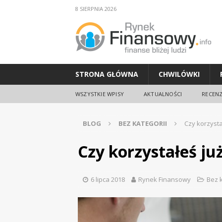
8 SIERPNIA 2026
STRONA GŁÓWNA
CHWILÓWKI
WSZYSTKIE WPISY
AKTUALNOŚCI
RECENZ
BLOG
BEZ KATEGORII
Czy korzysta
Czy korzystałeś ju
6 lipca 2018
Rynek Finansowy
Bez k