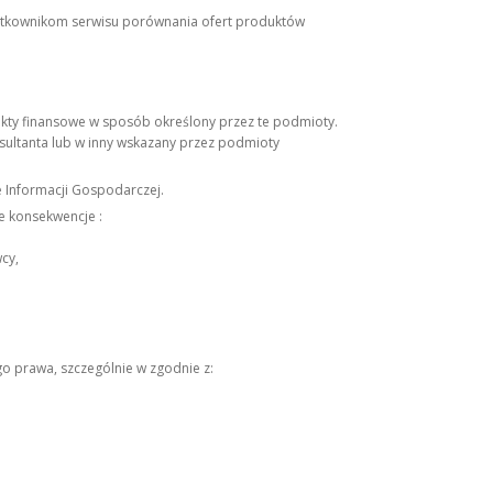
użytkownikom serwisu porównania ofert produktów
ukty finansowe w sposób określony przez te podmioty.
nsultanta lub w inny wskazany przez podmioty
 Informacji Gospodarczej.
e konsekwencje :
cy,
go prawa, szczególnie w zgodnie z: