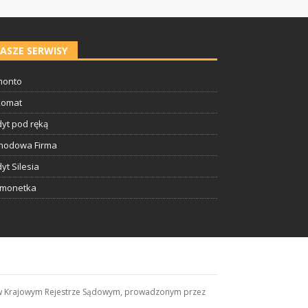
ASZE SERWISY
onto
komat
yt pod ręką
hodowa Firma
yt Silesia
tmonetka
wana w Krajowym Rejestrze Sądowym, prowadzonym przez