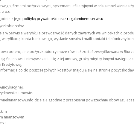
nsowego, firmami pożyczkowymi, systemami afiliacyjnymi w celu umożliwienia 
 z o.o.
godnie z jego
polityką prywatności
oraz
regulaminem serwisu
życzkobiorców:
ała w Serwisie weryfikuje prawdziwość danych zawartych we wnioskach o prod
 weryfikację konta bankowego, wysłanie smsów i maili kontakt telefoniczny ko
owa potencjalne pożyczkobiorcy może również zostać zweryfikowana w Biurze
ją finansowa i niewywiązania się z tej umowy, grożą między innymi następując
i Kredytowej,
nformacje co do poszczególnych kosztów znajdują się na stronie pożyczkodaw
windykacyjnej,
użytkownika umowie.
e rynekfinansowy.info działają zgodnie z przepisami powszechnie obowiązujące
ckim
iem finansowym
esie