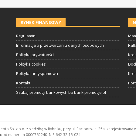
RYNEK FINANSOWY
N
Regulamin
Mam
Informacja o przetwarzaniu danych osobowych
Rat
Polityka prywatności
Kred
Polityka cookies
Doc
Polityka antyspamowa
Kred
Kontakt
Por
Szukaj promocji bankowych ba bankipromocje.pl
depto Sp. z o.o. z siedzibą w Rybniku, przy ul. Raciborskiej 35a, zarejestro
, pod numerem 0000762240, NIP 642-32-15-024.