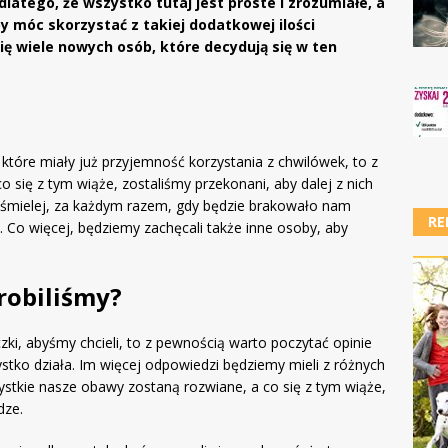
dlatego, że wszystko tutaj jest proste i zrozumiałe, a
y móc skorzystać z takiej dodatkowej ilości
się wiele nowych osób, które decydują się w ten
 które miały już przyjemność korzystania z chwilówek, to z
o się z tym wiąże, zostaliśmy przekonani, aby dalej z nich
ż śmielej, za każdym razem, gdy będzie brakowało nam
RE
. Co więcej, będziemy zachęcali także inne osoby, aby
 robiliśmy?
yczki, abyśmy chcieli, to z pewnością warto poczytać opinie
stko działa. Im więcej odpowiedzi będziemy mieli z różnych
ystkie nasze obawy zostaną rozwiane, a co się z tym wiąże,
dze.