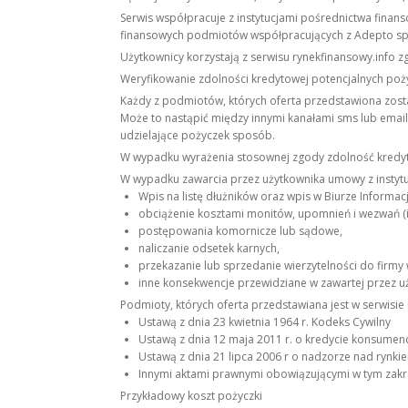
Serwis współpracuje z instytucjami pośrednictwa fina
finansowych podmiotów współpracujących z Adepto sp.
Użytkownicy korzystają z serwisu rynekfinansowy.info z
Weryfikowanie zdolności kredytowej potencjalnych po
Każdy z podmiotów, których oferta przedstawiona zost
Może to nastąpić między innymi kanałami sms lub email,
udzielające pożyczek sposób.
W wypadku wyrażenia stosownej zgody zdolność kredyt
W wypadku zawarcia przez użytkownika umowy z instytuc
Wpis na listę dłużników oraz wpis w Biurze Informacj
obciążenie kosztami monitów, upomnień i wezwań (i
postępowania komornicze lub sądowe,
naliczanie odsetek karnych,
przekazanie lub sprzedanie wierzytelności do firmy 
inne konsekwencje przewidziane w zawartej przez 
Podmioty, których oferta przedstawiana jest w serwisi
Ustawą z dnia 23 kwietnia 1964 r. Kodeks Cywilny
Ustawą z dnia 12 maja 2011 r. o kredycie konsumen
Ustawą z dnia 21 lipca 2006 r o nadzorze nad rynk
Innymi aktami prawnymi obowiązującymi w tym zakr
Przykładowy koszt pożyczki