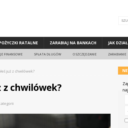
POŻYCZKI RATALNE
ZARABIAJ NA BANKACH
JAK DZIA
JE FINANSOWE
SPŁATA DŁUGÓW
OSZCZĘDZANIE
ZARABIANIE
NE
łeś już z chwilówek?
Za
ż z chwilówek?
na
ategorii