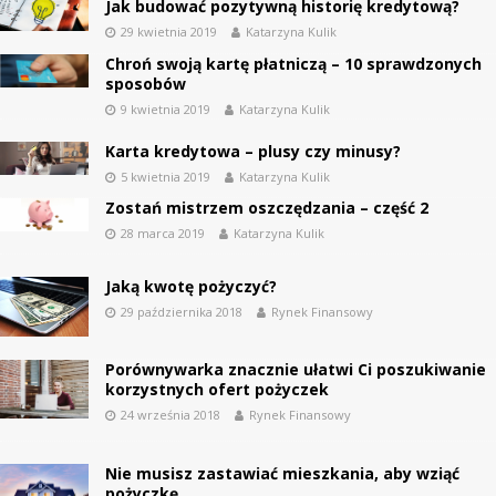
Jak budować pozytywną historię kredytową?
29 kwietnia 2019
Katarzyna Kulik
Chroń swoją kartę płatniczą – 10 sprawdzonych
sposobów
9 kwietnia 2019
Katarzyna Kulik
Karta kredytowa – plusy czy minusy?
5 kwietnia 2019
Katarzyna Kulik
Zostań mistrzem oszczędzania – część 2
28 marca 2019
Katarzyna Kulik
Jaką kwotę pożyczyć?
29 października 2018
Rynek Finansowy
Porównywarka znacznie ułatwi Ci poszukiwanie
korzystnych ofert pożyczek
24 września 2018
Rynek Finansowy
Nie musisz zastawiać mieszkania, aby wziąć
pożyczkę