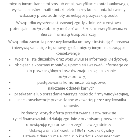
między innymi kanałami sms lub email, weryfikację konta bankowego,
wysłanie smsów i maili kontakt telefoniczny konsultanta lub w inny
wskazany przez podmioty udzielające pożyczek sposób.
W wypadku wyrażenia stosownej zgody zdolność kredytowa
potencjalne pożyczkobiorcy może również zostać zweryfikowana w
Biurze Informacji Gospodarczej.
W wypadku zawarcia przez użytkownika umowy z instytucją finansowa
i niewywiązania się z tej umowy, grożą między innymi następujące
konsekwencje :
Wpis na listę dłużników oraz wpis w Biurze Informacji Kredytowej,
obciążenie kosztami monitów, upomnień i wezwań (informacje co
do poszczególnych kosztów znajdują się na stronie
pożyczkodawcy,
postępowania komornicze lub sądowe,
naliczanie odsetek karnych,
przekazanie lub sprzedanie wierzytelności do firmy windykacyjnej,
inne konsekwencje przewidziane w zawartej przez użytkownika
umowie.
Podmioty, których oferta przedstawiana jest w serwisie
rynekfinansowy.info działają zgodnie z przepisami powszechnie
obowiązującego prawa, szczególnie w zgodnie z:
Ustawą z dnia 23 kwietnia 1964 r. Kodeks Cywilny
Ustawą z dnia 12 maja 2011 r. o kredycie konsumenckim