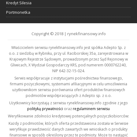
Kredyt Silesia
Portmonetka
Copyright © 2018 | rynekfinansowy.info
Właścicielem serwisu rynekfinansowy.info jest spółka Adepto Sp. z
o.o. z siedzibą w Rybniku, przy ul. Raciborskiej 35a, zarejestrowana w
Krajowym Rejestrze Sądowym, prowadzonym przez Sąd Rejonowy w
Gliwicach, X Wydział Gospodarczy KRS, pod numerem 0000762240,
NIP 642-32-15-024.
Serwis współpracuje z instytucjami pośrednictwa finansowego,
firmami pożyczkowymi, systemami afiliacyjnymi w celu umożliwienia
użytkownikom serwisu porównania ofert produktów finansowych
podmiotów współpracujących z Adepto sp. z o.o.
Użytkownicy korzystają z serwisu rynekfinansowy.info zgodnie z jego
polityką prywatności
oraz
regulaminem serwisu
Weryfikowanie zdolności kredytowej potencjalnych pożyczkobiorców:
Każdy z podmiotów, których oferta przedstawiona została w Serwisie
weryfikuje prawdziwość danych zawartych we wnioskach o produkty
finansowe w sposób określony przez te podmioty. Może to nastąpić