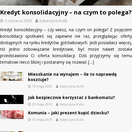
Kredyt konsolidacyjny – na czym to polega?
3 czerwca 2020
Katarzyna Kulik
Kredyt konsolidacyjny – czy wiesz, na czym on polega? Z pojęciem
konsolidacji spotkałeś się zapewne nie raz, przeglądając oferty
dostępnych na rynku kredytów gotówkowych. Jeśli posiadasz więcej,
niż jedno zobowiązanie kredytowe, być może nawet została
przedstawiona Ci oferta konsolidacji. Dziś przyjrzymy się temu
tematowi nieco bliżej i postaramy się rozwiać
[…]
Mieszkanie na wynajem – ile to naprawdę
kosztuje?
13 maja 2020
Katarzyna Kulik
Jak bezpiecznie korzystać z bankomatu?
23 maja 2019
Katarzyna Kulik
Komunia – jaki prezent kupić dziecku?
10 maja 2019
Katarzyna Kulik