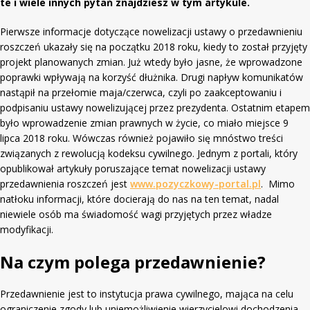
te i wiele innych pytań znajdziesz w tym artykule.
Pierwsze informacje dotyczące nowelizacji ustawy o przedawnieniu
roszczeń ukazały się na początku 2018 roku, kiedy to został przyjęty
projekt planowanych zmian. Już wtedy było jasne, że wprowadzone
poprawki wpływają na korzyść dłużnika. Drugi napływ komunikatów
nastąpił na przełomie maja/czerwca, czyli po zaakceptowaniu i
podpisaniu ustawy nowelizującej przez prezydenta. Ostatnim etapem
było wprowadzenie zmian prawnych w życie, co miało miejsce 9
lipca 2018 roku. Wówczas również pojawiło się mnóstwo treści
związanych z rewolucją kodeksu cywilnego. Jednym z portali, który
opublikował artykuły poruszające temat nowelizacji ustawy
przedawnienia roszczeń jest
www.pozyczkowy-portal.pl
. Mimo
natłoku informacji, które docierają do nas na ten temat, nadal
niewiele osób ma świadomość wagi przyjętych przez władze
modyfikacji.
Na czym polega przedawnienie?
Przedawnienie jest to instytucja prawa cywilnego, mająca na celu
ograniczenie zgody lub uniemożliwienie wierzycielowi dochodzenia