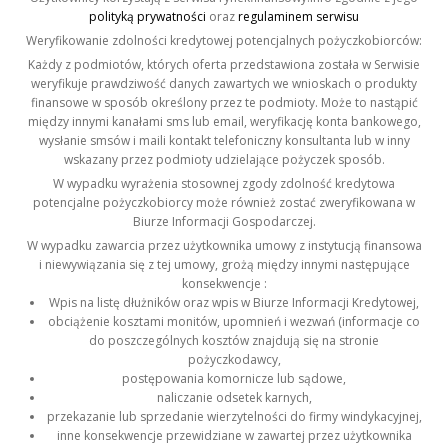
polityką prywatności
oraz
regulaminem serwisu
Weryfikowanie zdolności kredytowej potencjalnych pożyczkobiorców:
Każdy z podmiotów, których oferta przedstawiona została w Serwisie
weryfikuje prawdziwość danych zawartych we wnioskach o produkty
finansowe w sposób określony przez te podmioty. Może to nastąpić
między innymi kanałami sms lub email, weryfikację konta bankowego,
wysłanie smsów i maili kontakt telefoniczny konsultanta lub w inny
wskazany przez podmioty udzielające pożyczek sposób.
W wypadku wyrażenia stosownej zgody zdolność kredytowa
potencjalne pożyczkobiorcy może również zostać zweryfikowana w
Biurze Informacji Gospodarczej.
W wypadku zawarcia przez użytkownika umowy z instytucją finansowa
i niewywiązania się z tej umowy, grożą między innymi następujące
konsekwencje :
Wpis na listę dłużników oraz wpis w Biurze Informacji Kredytowej,
obciążenie kosztami monitów, upomnień i wezwań (informacje co
do poszczególnych kosztów znajdują się na stronie
pożyczkodawcy,
postępowania komornicze lub sądowe,
naliczanie odsetek karnych,
przekazanie lub sprzedanie wierzytelności do firmy windykacyjnej,
inne konsekwencje przewidziane w zawartej przez użytkownika