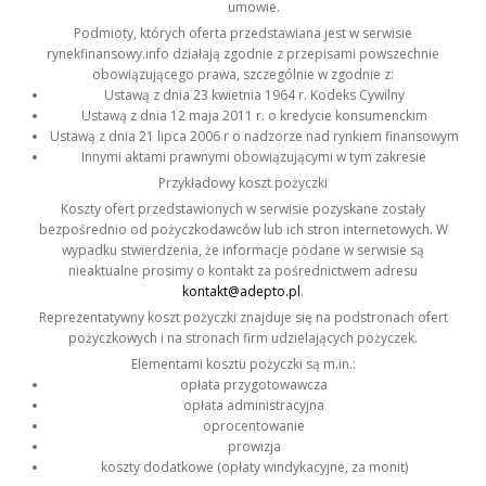
umowie.
Podmioty, których oferta przedstawiana jest w serwisie
rynekfinansowy.info działają zgodnie z przepisami powszechnie
obowiązującego prawa, szczególnie w zgodnie z:
Ustawą z dnia 23 kwietnia 1964 r. Kodeks Cywilny
Ustawą z dnia 12 maja 2011 r. o kredycie konsumenckim
Ustawą z dnia 21 lipca 2006 r o nadzorze nad rynkiem finansowym
Innymi aktami prawnymi obowiązującymi w tym zakresie
Przykładowy koszt pożyczki
Koszty ofert przedstawionych w serwisie pozyskane zostały
bezpośrednio od pożyczkodawców lub ich stron internetowych. W
wypadku stwierdzenia, że informacje podane w serwisie są
nieaktualne prosimy o kontakt za pośrednictwem adresu
kontakt@adepto.pl
.
Reprezentatywny koszt pożyczki znajduje się na podstronach ofert
pożyczkowych i na stronach firm udzielających pożyczek.
Elementami kosztu pożyczki są m.in.:
opłata przygotowawcza
opłata administracyjna
oprocentowanie
prowizja
koszty dodatkowe (opłaty windykacyjne, za monit)