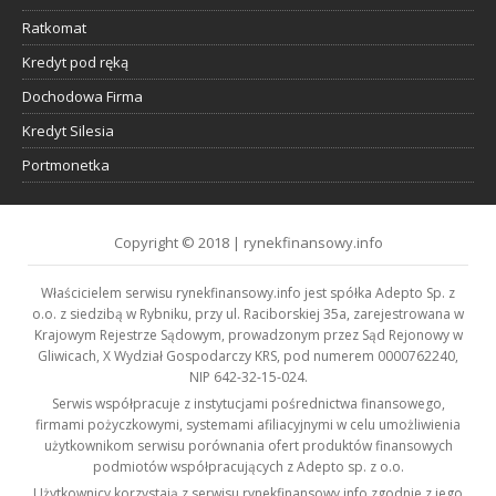
Ratkomat
Kredyt pod ręką
Dochodowa Firma
Kredyt Silesia
Portmonetka
Copyright © 2018 | rynekfinansowy.info
Właścicielem serwisu rynekfinansowy.info jest spółka Adepto Sp. z
o.o. z siedzibą w Rybniku, przy ul. Raciborskiej 35a, zarejestrowana w
Krajowym Rejestrze Sądowym, prowadzonym przez Sąd Rejonowy w
Gliwicach, X Wydział Gospodarczy KRS, pod numerem 0000762240,
NIP 642-32-15-024.
Serwis współpracuje z instytucjami pośrednictwa finansowego,
firmami pożyczkowymi, systemami afiliacyjnymi w celu umożliwienia
użytkownikom serwisu porównania ofert produktów finansowych
podmiotów współpracujących z Adepto sp. z o.o.
Użytkownicy korzystają z serwisu rynekfinansowy.info zgodnie z jego