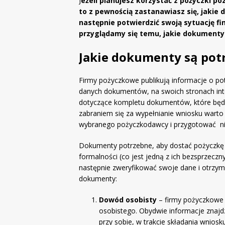
J
eżeli planujesz korzystać z pożyczki po
to z pewnością zastanawiasz się, jakie 
następnie potwierdzić swoją sytuację fi
przyglądamy się temu, jakie dokumenty
Jakie dokumenty są pot
Firmy pożyczkowe publikują informacje o po
danych dokumentów, na swoich stronach int
dotyczące kompletu dokumentów, które będą
zabraniem się za wypełnianie wniosku warto 
wybranego pożyczkodawcy i przygotować nie
Dokumenty potrzebne, aby dostać pożyczkę 
formalności (co jest jedną z ich bezsprzecz
następnie zweryfikować swoje dane i otrzy
dokumenty:
Dowód osobisty
– firmy pożyczkowe
osobistego. Obydwie informacje znaj
przy sobie, w trakcie składania wniosk