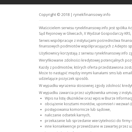
Copyright © 2018 | rynekfinansowy.info
Właścicielem serwisu rynekfinansowy.info jest spółka A
Sąd Rejonowy w Gliwicach, X Wydział Gospodarczy KRS
Serwis współpracuje z instytucjami pośrednictwa fina
finansowych podmiotów współpracujących z Adepto sp.
Użytkownicy korzystają z serwisu rynekfinansowy.info z
Weryfikowanie zdolności kredytowej potencjalnych po
Każdy z podmiotów, których oferta przedstawiona zost
Może to nastąpić między innymi kanałami sms lub email,
udzielające pożyczek sposób.
W wypadku wyrażenia stosownej zgody zdolność kredyt
W wypadku zawarcia przez użytkownika umowy z instytuc
Wpis na listę dłużników oraz wpis w Biurze Informacj
obciążenie kosztami monitów, upomnień i wezwań (i
postępowania komornicze lub sądowe,
naliczanie odsetek karnych,
przekazanie lub sprzedanie wierzytelności do firmy 
inne konsekwencje przewidziane w zawartej przez 