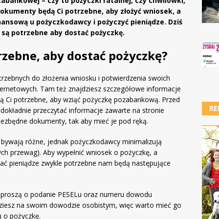
zabankowej – czy to pożyczki ratalnej, czy chwilówki,
dokumenty będą Ci potrzebne, aby złożyć wniosek, a
nansową u pożyczkodawcy i pożyczyć pieniądze. Dziś
 są potrzebne aby dostać pożyczkę.
rzebne, aby dostać pożyczkę?
trzebnych do złożenia wniosku i potwierdzenia swoich
ernetowych. Tam też znajdziesz szczegółowe informacje
 Ci potrzebne, aby wziąć pożyczkę pozabankową. Przed
RE
dokładnie przeczytać informacje zawarte na stronie
zbędne dokumenty, tak aby mieć je pod ręką.
bywają różne, jednak pożyczkodawcy minimalizują
nych przewag). Aby wypełnić wniosek o pożyczkę, a
mać pieniądze zwykle potrzebne nam będą następujące
 proszą o podanie PESELu oraz numeru dowodu
dziesz na swoim dowodzie osobistym, więc warto mieć go
u o pożyczkę.