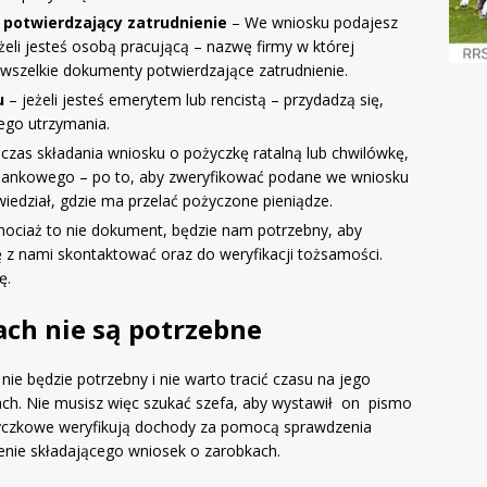
potwierdzający zatrudnienie
– We wniosku podajesz
eli jesteś osobą pracującą – nazwę firmy w której
 wszelkie dokumenty potwierdzające zatrudnienie.
u
– jeżeli jesteś emerytem lub rencistą – przydadzą się,
ego utrzymania.
czas składania wniosku o pożyczkę ratalną lub chwilówkę,
bankowego – po to, aby zweryfikować podane we wniosku
iedział, gdzie ma przelać pożyczone pieniądze.
hociaż to nie dokument, będzie nam potrzebny, aby
 z nami skontaktować oraz do weryfikacji tożsamości.
ę.
ach nie są potrzebne
e będzie potrzebny i nie warto tracić czasu na jego
ch. Nie musisz więc szukać szefa, aby wystawił on pismo
życzkowe weryfikują dochody za pomocą sprawdzenia
enie składającego wniosek o zarobkach.