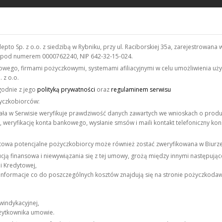
depto Sp. z o.o. z siedzibą w Rybniku, przy ul. Raciborskiej 35a, zarejestro
, pod numerem 0000762240, NIP 642-32-15-024.
nsowego, firmami pożyczkowymi, systemami afiliacyjnymi w celu umożliwienia 
 z o.o.
godnie z jego
polityką prywatności
oraz
regulaminem serwisu
życzkobiorców:
ała w Serwisie weryfikuje prawdziwość danych zawartych we wnioskach o prod
 weryfikację konta bankowego, wysłanie smsów i maili kontakt telefoniczny ko
owa potencjalne pożyczkobiorcy może również zostać zweryfikowana w Biurze
ją finansowa i niewywiązania się z tej umowy, grożą między innymi następując
i Kredytowej,
nformacje co do poszczególnych kosztów znajdują się na stronie pożyczkodaw
windykacyjnej,
użytkownika umowie.