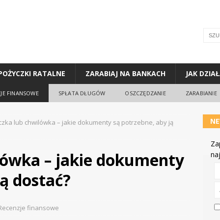
POŻYCZKI RATALNE
ZARABIAJ NA BANKACH
JAK DZIA
JE FINANSOWE
SPŁATA DŁUGÓW
OSZCZĘDZANIE
ZARABIANIE
NE
zka lub chwilówka – jakie dokumenty są potrzebne, aby ją
Za
lówka – jakie dokumenty
na
ją dostać?
Recenzje finansowe