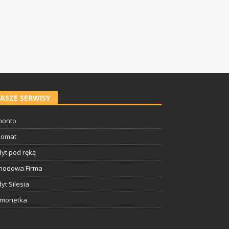
ASZE SERWISY
onto
komat
yt pod ręką
hodowa Firma
yt Silesia
tmonetka