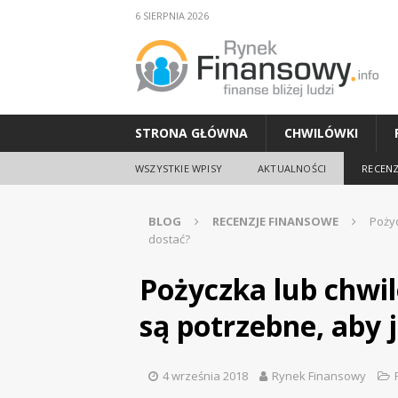
6 SIERPNIA 2026
STRONA GŁÓWNA
CHWILÓWKI
WSZYSTKIE WPISY
AKTUALNOŚCI
RECENZ
BLOG
RECENZJE FINANSOWE
Pożyc
dostać?
Pożyczka lub chwi
są potrzebne, aby 
4 września 2018
Rynek Finansowy