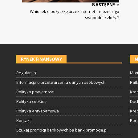
NASTĘPNY
Wniosek o pożyczkę przez Internet – możesz go
swobodnie złożyć!
RYNEK FINANSOWY
N
Regulamin
Mam
Informacja o przetwarzaniu danych osobowych
Rat
Polityka prywatności
Kred
Polityka cookies
Doc
Polityka antyspamowa
Kred
Kontakt
Por
Szukaj promocji bankowych ba bankipromocje.pl