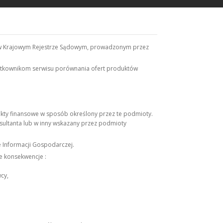
wana w Krajowym Rejestrze Sądowym, prowadzonym przez
użytkownikom serwisu porównania ofert produktów
ukty finansowe w sposób określony przez te podmioty.
nsultanta lub w inny wskazany przez podmioty
 Informacji Gospodarczej.
e konsekwencje :
cy,