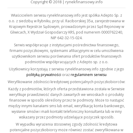
Copyright © 2018 | rynekfinansowy.info
Właścicielem serwisu rynekfinansowy.info jest spółka Adepto Sp. z
o.o. z siedzibą w Rybniku, przy ul. Raciborskiej 35a, zarejestrowana w
Krajowym Rejestrze Sądowym, prowadzonym przez Sąd Rejonowy w
Gliwicach, X Wydział Gospodarczy KRS, pod numerem 0000762240,
NIP 642-32-15-024.
Serwis współpracuje z instytucjami pośrednictwa finansowego,
firmami pożyczkowymi, systemami afiliacyjnymi w celu umożliwienia
użytkownikom serwisu porównania ofert produktów finansowych
podmiotów współpracujących z Adepto sp. z o.o.
Użytkownicy korzystają z serwisu rynekfinansowy.info zgodnie z jego
polityką prywatności
oraz
regulaminem serwisu
Weryfikowanie zdolności kredytowej potencjalnych pożyczkobiorców:
Każdy z podmiotów, których oferta przedstawiona została w Serwisie
weryfikuje prawdziwość danych zawartych we wnioskach o produkty
finansowe w sposób określony przez te podmioty. Może to nastąpić
między innymi kanałami sms lub email, weryfikację konta bankowego,
wysłanie smsów i maili kontakt telefoniczny konsultanta lub w inny
wskazany przez podmioty udzielające pożyczek sposób.
W wypadku wyrażenia stosownej zgody zdolność kredytowa
potencjalne pożyczkobiorcy może również zostać zweryfikowana w