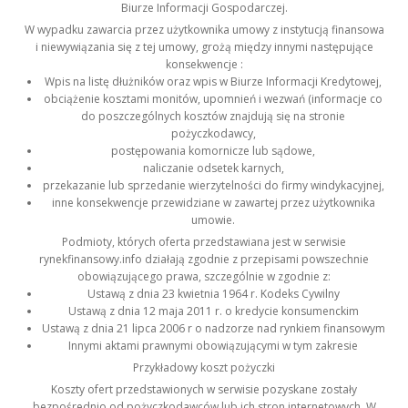
Biurze Informacji Gospodarczej.
W wypadku zawarcia przez użytkownika umowy z instytucją finansowa
i niewywiązania się z tej umowy, grożą między innymi następujące
konsekwencje :
Wpis na listę dłużników oraz wpis w Biurze Informacji Kredytowej,
obciążenie kosztami monitów, upomnień i wezwań (informacje co
do poszczególnych kosztów znajdują się na stronie
pożyczkodawcy,
postępowania komornicze lub sądowe,
naliczanie odsetek karnych,
przekazanie lub sprzedanie wierzytelności do firmy windykacyjnej,
inne konsekwencje przewidziane w zawartej przez użytkownika
umowie.
Podmioty, których oferta przedstawiana jest w serwisie
rynekfinansowy.info działają zgodnie z przepisami powszechnie
obowiązującego prawa, szczególnie w zgodnie z:
Ustawą z dnia 23 kwietnia 1964 r. Kodeks Cywilny
Ustawą z dnia 12 maja 2011 r. o kredycie konsumenckim
Ustawą z dnia 21 lipca 2006 r o nadzorze nad rynkiem finansowym
Innymi aktami prawnymi obowiązującymi w tym zakresie
Przykładowy koszt pożyczki
Koszty ofert przedstawionych w serwisie pozyskane zostały
bezpośrednio od pożyczkodawców lub ich stron internetowych. W