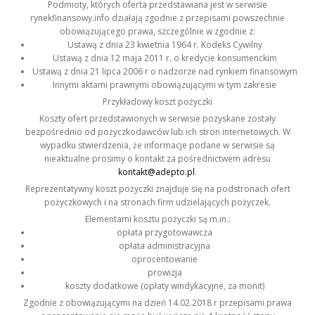
Podmioty, których oferta przedstawiana jest w serwisie
rynekfinansowy.info działają zgodnie z przepisami powszechnie
obowiązującego prawa, szczególnie w zgodnie z:
Ustawą z dnia 23 kwietnia 1964 r. Kodeks Cywilny
Ustawą z dnia 12 maja 2011 r. o kredycie konsumenckim
Ustawą z dnia 21 lipca 2006 r o nadzorze nad rynkiem finansowym
Innymi aktami prawnymi obowiązującymi w tym zakresie
Przykładowy koszt pożyczki
Koszty ofert przedstawionych w serwisie pozyskane zostały
bezpośrednio od pożyczkodawców lub ich stron internetowych. W
wypadku stwierdzenia, że informacje podane w serwisie są
nieaktualne prosimy o kontakt za pośrednictwem adresu
kontakt@adepto.pl
.
Reprezentatywny koszt pożyczki znajduje się na podstronach ofert
pożyczkowych i na stronach firm udzielających pożyczek.
Elementami kosztu pożyczki są m.in.:
opłata przygotowawcza
opłata administracyjna
oprocentowanie
prowizja
koszty dodatkowe (opłaty windykacyjne, za monit)
Zgodnie z obowiązującymi na dzień 14.02.2018 r przepisami prawa