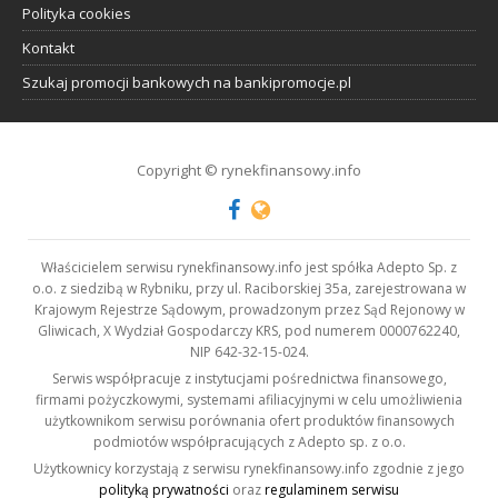
Polityka cookies
Kontakt
Szukaj promocji bankowych na bankipromocje.pl
Copyright © rynekfinansowy.info
Właścicielem serwisu rynekfinansowy.info jest spółka Adepto Sp. z
o.o. z siedzibą w Rybniku, przy ul. Raciborskiej 35a, zarejestrowana w
Krajowym Rejestrze Sądowym, prowadzonym przez Sąd Rejonowy w
Gliwicach, X Wydział Gospodarczy KRS, pod numerem 0000762240,
NIP 642-32-15-024.
Serwis współpracuje z instytucjami pośrednictwa finansowego,
firmami pożyczkowymi, systemami afiliacyjnymi w celu umożliwienia
użytkownikom serwisu porównania ofert produktów finansowych
podmiotów współpracujących z Adepto sp. z o.o.
Użytkownicy korzystają z serwisu rynekfinansowy.info zgodnie z jego
polityką prywatności
oraz
regulaminem serwisu