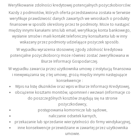
Weryfikowanie zdolności kredytowej potencjalnych pożyczkobiorców:
Każdy z podmiotów, których oferta przedstawiona została w Serwisie
weryfikuje prawdziwość danych zawartych we wnioskach o produkty
finansowe w sposób określony przez te podmioty. Może to nastąpić
między innymi kanałami sms lub email, weryfikację konta bankowego,
wysłanie smsów i maili kontakt telefoniczny konsultanta lub w inny
wskazany przez podmioty udzielające pożyczek sposób.
W wypadku wyrażenia stosownej zgody zdolność kredytowa
potencjalne pożyczkobiorcy może również zostać zweryfikowana w
Biurze Informacji Gospodarczej.
W wypadku zawarcia przez użytkownika umowy z instytucją finansowa
i niewywiązania się z tej umowy, grożą między innymi następujące
konsekwencje :
Wpis na listę dłużników oraz wpis w Biurze Informacji Kredytowej,
obciążenie kosztami monitów, upomnień i wezwań (informacje co
do poszczególnych kosztów znajdują się na stronie
pożyczkodawcy,
postępowania komornicze lub sądowe,
naliczanie odsetek karnych,
przekazanie lub sprzedanie wierzytelności do firmy windykacyjnej,
inne konsekwencje przewidziane w zawartej przez użytkownika
umowie.