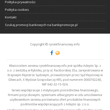
Polityka prywatności
Polityka cookies
Kontakt
Szukaj promocji bankowych na bankipromocje.pl
Copyright © rynekfinansowy.info
Właścicielem serwisu rynekfinansowy.info jest spółka Adepto Sp. z
o.o. z siedzibą w Rybniku, przy ul. Raciborskiej 35a, zarejestrowana w
Krajowym Rejestrze Sądowym, prowadzonym przez Sąd Rejonowy w
Gliwicach, X Wydział Gospodarczy KRS, pod numerem 0000762240,
NIP 642-32-15-024.
Serwis współpracuje z instytucjami pośrednictwa finansowego,
firmami pożyczkowymi, systemami afiliacyjnymi w celu umożliwienia
użytkownikom serwisu porównania ofert produktów finansowych
podmiotów współpracujących z Adepto sp. z o.o.