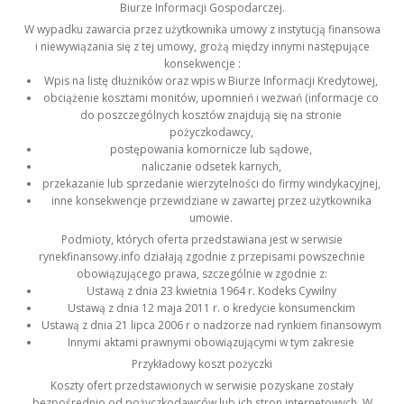
Biurze Informacji Gospodarczej.
W wypadku zawarcia przez użytkownika umowy z instytucją finansowa
i niewywiązania się z tej umowy, grożą między innymi następujące
konsekwencje :
Wpis na listę dłużników oraz wpis w Biurze Informacji Kredytowej,
obciążenie kosztami monitów, upomnień i wezwań (informacje co
do poszczególnych kosztów znajdują się na stronie
pożyczkodawcy,
postępowania komornicze lub sądowe,
naliczanie odsetek karnych,
przekazanie lub sprzedanie wierzytelności do firmy windykacyjnej,
inne konsekwencje przewidziane w zawartej przez użytkownika
umowie.
Podmioty, których oferta przedstawiana jest w serwisie
rynekfinansowy.info działają zgodnie z przepisami powszechnie
obowiązującego prawa, szczególnie w zgodnie z:
Ustawą z dnia 23 kwietnia 1964 r. Kodeks Cywilny
Ustawą z dnia 12 maja 2011 r. o kredycie konsumenckim
Ustawą z dnia 21 lipca 2006 r o nadzorze nad rynkiem finansowym
Innymi aktami prawnymi obowiązującymi w tym zakresie
Przykładowy koszt pożyczki
Koszty ofert przedstawionych w serwisie pozyskane zostały
bezpośrednio od pożyczkodawców lub ich stron internetowych. W