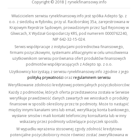
Copyright © 2018 | rynekfinansowy.info
Właścicielem serwisu rynekfinansowy.info jest spółka Adepto Sp. z
o.o. z siedzibą w Rybniku, przy ul. Raciborskiej 35a, zarejestrowana w
Krajowym Rejestrze Sądowym, prowadzonym przez Sąd Rejonowy w
Gliwicach, X Wydział Gospodarczy KRS, pod numerem 0000762240,
NIP 642-32-15-024.
Serwis współpracuje z instytucjami pośrednictwa finansowego,
firmami pożyczkowymi, systemami afiliacyjnymi w celu umożliwienia
użytkownikom serwisu porównania ofert produktów finansowych
podmiotów współpracujących z Adepto sp. z o.o.
Użytkownicy korzystają z serwisu rynekfinansowy.info zgodnie z jego
polityką prywatności
oraz
regulaminem serwisu
Weryfikowanie zdolności kredytowej potencjalnych pożyczkobiorców:
Każdy z podmiotów, których oferta przedstawiona została w Serwisie
weryfikuje prawdziwość danych zawartych we wnioskach o produkty
finansowe w sposób określony przez te podmioty. Może to nastąpić
między innymi kanałami sms lub email, weryfikację konta bankowego,
wysłanie smsów i maili kontakt telefoniczny konsultanta lub w inny
wskazany przez podmioty udzielające pożyczek sposób.
W wypadku wyrażenia stosownej zgody zdolność kredytowa
potencjalne pożyczkobiorcy może również zostać zweryfikowana w