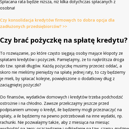
Spłacana rata będzie niższa, niż kilka dotychczas spłacanych z
osobna!
Czy konsolidacja kredytów firmowych to dobra opcja dla
zadłużonych przedsiębiorców? >>
Czy brać pożyczkę na spłatę kredytu?
To rozwiązanie, po które często sięgają osoby mające kłopoty ze
spłatami kredytów i pożyczek. Pamiętajmy, że to najkrótsza droga
do tzw. spirali długów. Każdą pożyczkę musimy przecież oddać, a
skoro nie mieliśmy pieniędzy na spłatę jednej raty, to czy będziemy
je mieli, by spłacać kolejne, powiększone o dodatkowy dług z
zaciągniętej pożyczki?
Do finansów, wydatków domowych i kredytów trzeba podchodzić
ostrożnie i na chłodno. Zawsze przeliczajmy jeszcze przed
podpisaniem umowy o kredyt, ile będziemy mogli przeznaczyć na
spłaty, a ile będziemy na pewno potrzebowali na inne wydatki, np.
rachunki. Nie pozwalajmy także, aby z miesiąca na miesiąc
wychodzić na zero: oszczędzanie i odkładanie na tzw. czarną godzinę