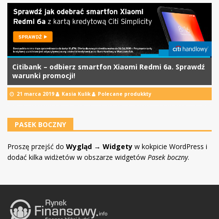
Citibank – odbierz smartfon Xiaomi Redmi 6a. Sprawdź
warunki promocji!
21 marca 2019
Kasia Kulik
Polecane produkkty
PASEK BOCZNY
Proszę przejść do
Wygląd → Widgety
w kokpicie WordPress i
dodać kilka widżetów w obszarze widgetów
Pasek boczny
.