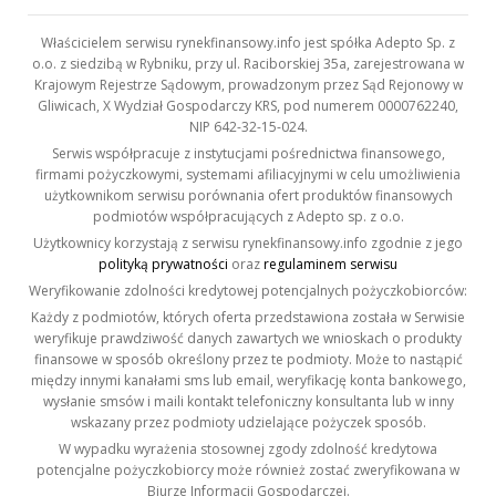
Właścicielem serwisu rynekfinansowy.info jest spółka Adepto Sp. z
o.o. z siedzibą w Rybniku, przy ul. Raciborskiej 35a, zarejestrowana w
Krajowym Rejestrze Sądowym, prowadzonym przez Sąd Rejonowy w
Gliwicach, X Wydział Gospodarczy KRS, pod numerem 0000762240,
NIP 642-32-15-024.
Serwis współpracuje z instytucjami pośrednictwa finansowego,
firmami pożyczkowymi, systemami afiliacyjnymi w celu umożliwienia
użytkownikom serwisu porównania ofert produktów finansowych
podmiotów współpracujących z Adepto sp. z o.o.
Użytkownicy korzystają z serwisu rynekfinansowy.info zgodnie z jego
polityką prywatności
oraz
regulaminem serwisu
Weryfikowanie zdolności kredytowej potencjalnych pożyczkobiorców:
Każdy z podmiotów, których oferta przedstawiona została w Serwisie
weryfikuje prawdziwość danych zawartych we wnioskach o produkty
finansowe w sposób określony przez te podmioty. Może to nastąpić
między innymi kanałami sms lub email, weryfikację konta bankowego,
wysłanie smsów i maili kontakt telefoniczny konsultanta lub w inny
wskazany przez podmioty udzielające pożyczek sposób.
W wypadku wyrażenia stosownej zgody zdolność kredytowa
potencjalne pożyczkobiorcy może również zostać zweryfikowana w
Biurze Informacji Gospodarczej.