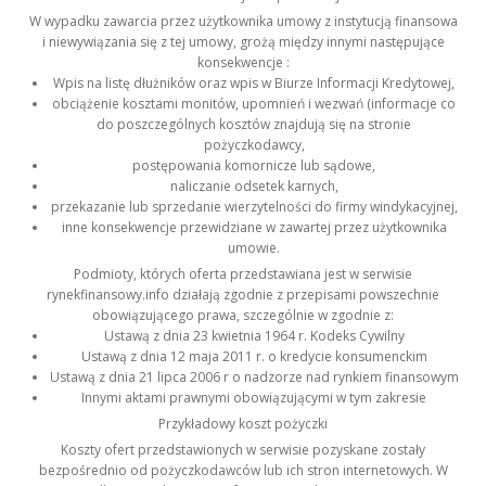
W wypadku zawarcia przez użytkownika umowy z instytucją finansowa
i niewywiązania się z tej umowy, grożą między innymi następujące
konsekwencje :
Wpis na listę dłużników oraz wpis w Biurze Informacji Kredytowej,
obciążenie kosztami monitów, upomnień i wezwań (informacje co
do poszczególnych kosztów znajdują się na stronie
pożyczkodawcy,
postępowania komornicze lub sądowe,
naliczanie odsetek karnych,
przekazanie lub sprzedanie wierzytelności do firmy windykacyjnej,
inne konsekwencje przewidziane w zawartej przez użytkownika
umowie.
Podmioty, których oferta przedstawiana jest w serwisie
rynekfinansowy.info działają zgodnie z przepisami powszechnie
obowiązującego prawa, szczególnie w zgodnie z:
Ustawą z dnia 23 kwietnia 1964 r. Kodeks Cywilny
Ustawą z dnia 12 maja 2011 r. o kredycie konsumenckim
Ustawą z dnia 21 lipca 2006 r o nadzorze nad rynkiem finansowym
Innymi aktami prawnymi obowiązującymi w tym zakresie
Przykładowy koszt pożyczki
Koszty ofert przedstawionych w serwisie pozyskane zostały
bezpośrednio od pożyczkodawców lub ich stron internetowych. W