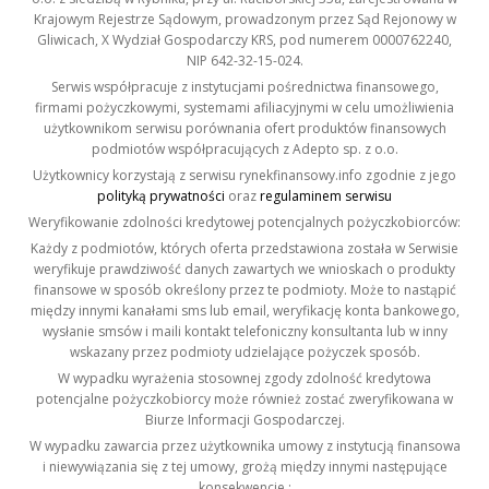
Krajowym Rejestrze Sądowym, prowadzonym przez Sąd Rejonowy w
Gliwicach, X Wydział Gospodarczy KRS, pod numerem 0000762240,
NIP 642-32-15-024.
Serwis współpracuje z instytucjami pośrednictwa finansowego,
firmami pożyczkowymi, systemami afiliacyjnymi w celu umożliwienia
użytkownikom serwisu porównania ofert produktów finansowych
podmiotów współpracujących z Adepto sp. z o.o.
Użytkownicy korzystają z serwisu rynekfinansowy.info zgodnie z jego
polityką prywatności
oraz
regulaminem serwisu
Weryfikowanie zdolności kredytowej potencjalnych pożyczkobiorców:
Każdy z podmiotów, których oferta przedstawiona została w Serwisie
weryfikuje prawdziwość danych zawartych we wnioskach o produkty
finansowe w sposób określony przez te podmioty. Może to nastąpić
między innymi kanałami sms lub email, weryfikację konta bankowego,
wysłanie smsów i maili kontakt telefoniczny konsultanta lub w inny
wskazany przez podmioty udzielające pożyczek sposób.
W wypadku wyrażenia stosownej zgody zdolność kredytowa
potencjalne pożyczkobiorcy może również zostać zweryfikowana w
Biurze Informacji Gospodarczej.
W wypadku zawarcia przez użytkownika umowy z instytucją finansowa
i niewywiązania się z tej umowy, grożą między innymi następujące
konsekwencje :