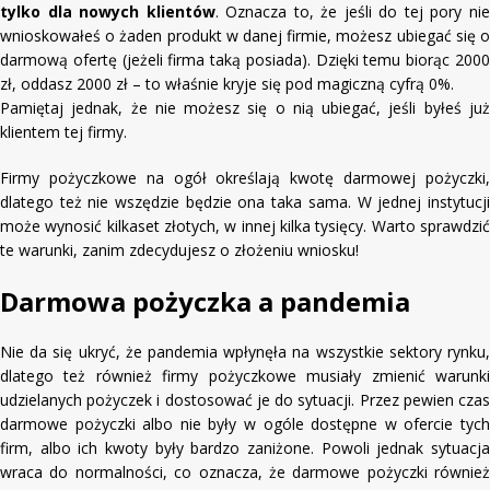
tylko dla nowych klientów
. Oznacza to, że jeśli do tej pory ni
wnioskowałeś o żaden produkt w danej firmie, możesz ubiegać się o
darmową ofertę (jeżeli firma taką posiada). Dzięki temu biorąc 2000
zł, oddasz 2000 zł – to właśnie kryje się pod magiczną cyfrą 0%.
Pamiętaj jednak, że nie możesz się o nią ubiegać, jeśli byłeś już
klientem tej firmy.
Firmy pożyczkowe na ogół określają kwotę darmowej pożyczki,
dlatego też nie wszędzie będzie ona taka sama. W jednej instytucji
może wynosić kilkaset złotych, w innej kilka tysięcy. Warto sprawdzić
te warunki, zanim zdecydujesz o złożeniu wniosku!
Darmowa pożyczka a pandemia
Nie da się ukryć, że pandemia wpłynęła na wszystkie sektory rynku,
dlatego też również firmy pożyczkowe musiały zmienić warunki
udzielanych pożyczek i dostosować je do sytuacji. Przez pewien czas
darmowe pożyczki albo nie były w ogóle dostępne w ofercie tych
firm, albo ich kwoty były bardzo zaniżone. Powoli jednak sytuacja
wraca do normalności, co oznacza, że darmowe pożyczki również