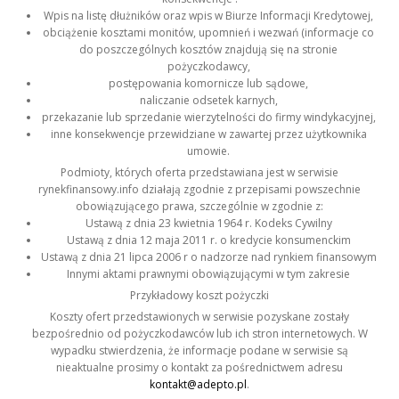
Wpis na listę dłużników oraz wpis w Biurze Informacji Kredytowej,
obciążenie kosztami monitów, upomnień i wezwań (informacje co
do poszczególnych kosztów znajdują się na stronie
pożyczkodawcy,
postępowania komornicze lub sądowe,
naliczanie odsetek karnych,
przekazanie lub sprzedanie wierzytelności do firmy windykacyjnej,
inne konsekwencje przewidziane w zawartej przez użytkownika
umowie.
Podmioty, których oferta przedstawiana jest w serwisie
rynekfinansowy.info działają zgodnie z przepisami powszechnie
obowiązującego prawa, szczególnie w zgodnie z:
Ustawą z dnia 23 kwietnia 1964 r. Kodeks Cywilny
Ustawą z dnia 12 maja 2011 r. o kredycie konsumenckim
Ustawą z dnia 21 lipca 2006 r o nadzorze nad rynkiem finansowym
Innymi aktami prawnymi obowiązującymi w tym zakresie
Przykładowy koszt pożyczki
Koszty ofert przedstawionych w serwisie pozyskane zostały
bezpośrednio od pożyczkodawców lub ich stron internetowych. W
wypadku stwierdzenia, że informacje podane w serwisie są
nieaktualne prosimy o kontakt za pośrednictwem adresu
kontakt@adepto.pl
.