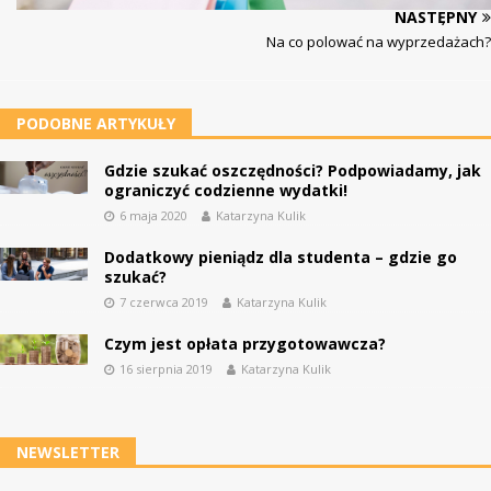
NASTĘPNY
Na co polować na wyprzedażach?
PODOBNE ARTYKUŁY
Gdzie szukać oszczędności? Podpowiadamy, jak
ograniczyć codzienne wydatki!
6 maja 2020
Katarzyna Kulik
Dodatkowy pieniądz dla studenta – gdzie go
szukać?
7 czerwca 2019
Katarzyna Kulik
Czym jest opłata przygotowawcza?
16 sierpnia 2019
Katarzyna Kulik
NEWSLETTER