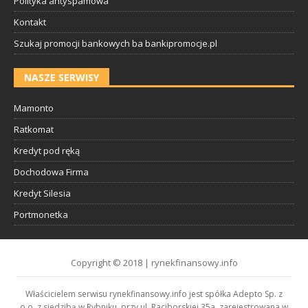
Polityka antyspamowa
Kontakt
Szukaj promocji bankowych ba bankipromocje.pl
NASZE SERWISY
Mamonto
Ratkomat
Kredyt pod ręką
Dochodowa Firma
Kredyt Silesia
Portmonetka
Copyright © 2018 | rynekfinansowy.info
Właścicielem serwisu rynekfinansowy.info jest spółka Adepto Sp. z
o.o. z siedzibą w Rybniku, przy ul. Raciborskiej 35a, zarejestrowana w