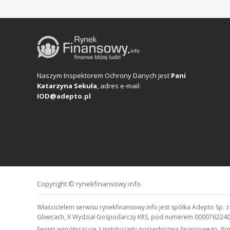
Naszym Inspektorem Ochrony Danych jest
Pani
Katarzyna Sekuła
, adres e-mail:
IOD@adepto.pl
Copyright © rynekfinansowy.info
Właścicielem serwisu rynekfinansowy.info jest spółka Adepto Sp. 
Gliwicach, X Wydział Gospodarczy KRS, pod numerem 0000762240,
Serwis współpracuje z instytucjami pośrednictwa finansowego, f