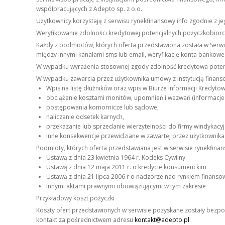
współpracujących z Adepto sp. z o.o.
Użytkownicy korzystają z serwisu rynekfinansowy.info zgodnie z j
Weryfikowanie zdolności kredytowej potencjalnych pożyczkobior
Każdy z podmiotów, których oferta przedstawiona została w Serw
między innymi kanałami sms lub email, weryfikację konta bankoweg
W wypadku wyrażenia stosownej zgody zdolność kredytowa potenc
W wypadku zawarcia przez użytkownika umowy z instytucją finanso
Wpis na listę dłużników oraz wpis w Biurze Informacji Kredytow
obciążenie kosztami monitów, upomnień i wezwań (informacje
postępowania komornicze lub sądowe,
naliczanie odsetek karnych,
przekazanie lub sprzedanie wierzytelności do firmy windykacyj
inne konsekwencje przewidziane w zawartej przez użytkownik
Podmioty, których oferta przedstawiana jest w serwisie rynekfin
Ustawą z dnia 23 kwietnia 1964 r. Kodeks Cywilny
Ustawą z dnia 12 maja 2011 r. o kredycie konsumenckim
Ustawą z dnia 21 lipca 2006 r o nadzorze nad rynkiem finans
Innymi aktami prawnymi obowiązującymi w tym zakresie
Przykładowy koszt pożyczki
Koszty ofert przedstawionych w serwisie pozyskane zostały bezp
kontakt za pośrednictwem adresu
kontakt@adepto.pl
.