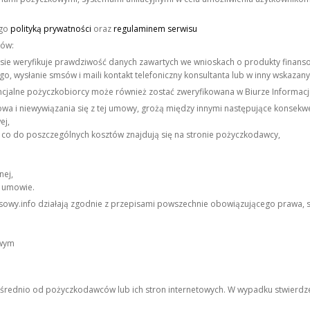
ego
polityką prywatności
oraz
regulaminem serwisu
ców:
isie weryfikuje prawdziwość danych zawartych we wnioskach o produkty finans
o, wysłanie smsów i maili kontakt telefoniczny konsultanta lub w inny wskaza
jalne pożyczkobiorcy może również zostać zweryfikowana w Biurze Informacj
wa i niewywiązania się z tej umowy, grożą między innymi następujące konsekwe
ej,
 co do poszczególnych kosztów znajdują się na stronie pożyczkodawcy,
nej,
a umowie.
ansowy.info działają zgodnie z przepisami powszechnie obowiązującego prawa, s
owym
ośrednio od pożyczkodawców lub ich stron internetowych. W wypadku stwierdzen