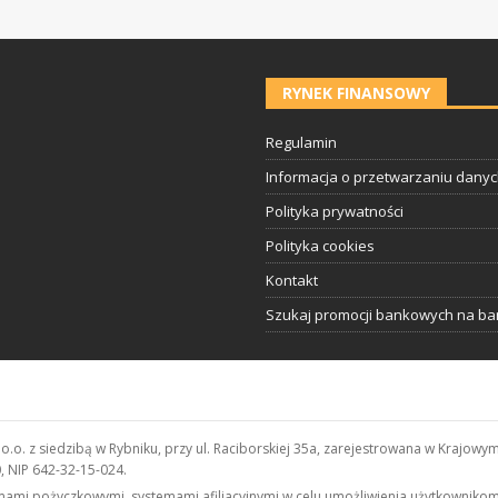
RYNEK FINANSOWY
Regulamin
Informacja o przetwarzaniu dany
Polityka prywatności
Polityka cookies
Kontakt
Szukaj promocji bankowych na ba
z o.o. z siedzibą w Rybniku, przy ul. Raciborskiej 35a, zarejestrowana w Kra
 NIP 642-32-15-024.
irmami pożyczkowymi, systemami afiliacyjnymi w celu umożliwienia użytkowni