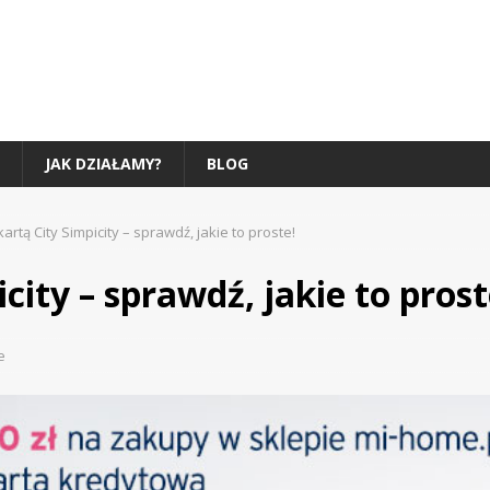
JAK DZIAŁAMY?
BLOG
 kartą City Simpicity – sprawdź, jakie to proste!
icity – sprawdź, jakie to prost
e