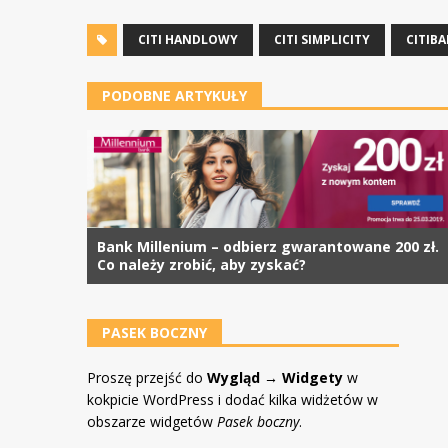
CITI HANDLOWY
CITI SIMPLICITY
CITIB
PODOBNE ARTYKUŁY
Bank Millenium – odbierz gwarantowane 200 zł.
Co należy zrobić, aby zyskać?
PASEK BOCZNY
Proszę przejść do
Wygląd → Widgety
w
kokpicie WordPress i dodać kilka widżetów w
obszarze widgetów
Pasek boczny
.