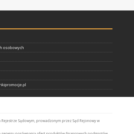
ch osobowych
nkipromocje.pl
jowym Rejestrze Sądowym, prowadzonym przez Sąd Rejonowy w
kom serwisu porównania ofert produktów finansowych podmiotów