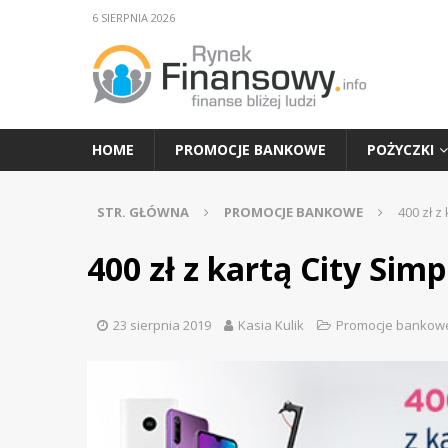
6 SIERPNIA 2026
HOME
PROMOCJE BANKOWE
POŻYCZKI
STR. GŁÓWNA
PROMOCJE BANKOWE
400 zł z
400 zł z kartą City Simp
23 sierpnia 2019
Kasia Kulik
Promocje bankow