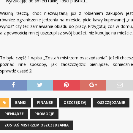
wyrzucając do śmieci takiej ilości plastiku…
Ważną rzeczą, choć niezwiązaną już z robieniem zakupów jest
również ograniczenie jedzenia na mieście, picie kawy kupowanej „na
wynos” czy też zamawianie obiadu do pracy. Przygotuj coś w domu,
a z pewnością mniej uszczuplisz swój budżet, niż kupując na mieście.
To była część 1 wpisu „Zostań mistrzem oszczędzania”. Jeżeli chcesz
poznać inne sposoby, jak zaoszczędzić pieniądze, koniecznie
sprawdź część 2!
BANKI
FINANSE
OSZCZĘDZAJ
OSZCZĘDZANIE
PIENIĄDZE
PROMOCJE
ZOSTAŃ MISTRZEM OSZCZĘDZANIA