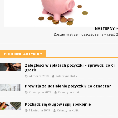
NASTĘPNY
Zostań mistrzem oszczędzania – część 2
PODOBNE ARTYKUŁY
Zaległości w spłatach pożyczki – sprawdź, co Ci
grozi!
24 marca 2020
Katarzyna Kulik
Prowizja za udzielenie pożyczki? Co oznacza?
21 sierpnia 2019
Katarzyna Kulik
Pozbądź się długów i śpij spokojnie
1 kwietnia 2019
Katarzyna Kulik