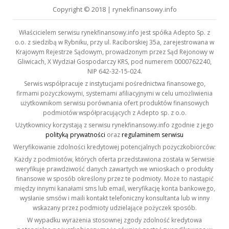
Copyright © 2018 | rynekfinansowy.info
Właścicielem serwisu rynekfinansowy.info jest spółka Adepto Sp. z
o.o. z siedzibą w Rybniku, przy ul. Raciborskiej 35a, zarejestrowana w
Krajowym Rejestrze Sądowym, prowadzonym przez Sąd Rejonowy w
Gliwicach, X Wydział Gospodarczy KRS, pod numerem 0000762240,
NIP 642-32-15-024.
Serwis współpracuje z instytucjami pośrednictwa finansowego,
firmami pożyczkowymi, systemami afiliacyjnymi w celu umożliwienia
użytkownikom serwisu porównania ofert produktów finansowych
podmiotów współpracujących z Adepto sp. z o.o.
Użytkownicy korzystają z serwisu rynekfinansowy.info zgodnie z jego
polityką prywatności
oraz
regulaminem serwisu
Weryfikowanie zdolności kredytowej potencjalnych pożyczkobiorców:
Każdy z podmiotów, których oferta przedstawiona została w Serwisie
weryfikuje prawdziwość danych zawartych we wnioskach o produkty
finansowe w sposób określony przez te podmioty. Może to nastąpić
między innymi kanałami sms lub email, weryfikację konta bankowego,
wysłanie smsów i maili kontakt telefoniczny konsultanta lub w inny
wskazany przez podmioty udzielające pożyczek sposób.
W wypadku wyrażenia stosownej zgody zdolność kredytowa