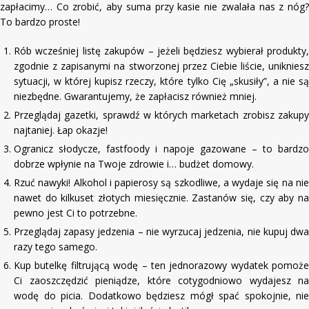
zapłacimy… Co zrobić, aby suma przy kasie nie zwalała nas z nóg?
To bardzo proste!
Rób wcześniej listę zakupów – jeżeli będziesz wybierał produkty,
zgodnie z zapisanymi na stworzonej przez Ciebie liście, unikniesz
sytuacji, w której kupisz rzeczy, które tylko Cię „skusiły”, a nie są
niezbędne. Gwarantujemy, że zapłacisz również mniej.
Przeglądaj gazetki, sprawdź w których marketach zrobisz zakupy
najtaniej. Łap okazje!
Ogranicz słodycze, fastfoody i napoje gazowane – to bardzo
dobrze wpłynie na Twoje zdrowie i… budżet domowy.
Rzuć nawyki! Alkohol i papierosy są szkodliwe, a wydaje się na nie
nawet do kilkuset złotych miesięcznie. Zastanów się, czy aby na
pewno jest Ci to potrzebne.
Przeglądaj zapasy jedzenia – nie wyrzucaj jedzenia, nie kupuj dwa
razy tego samego.
Kup butelkę filtrującą wodę – ten jednorazowy wydatek pomoże
Ci zaoszczędzić pieniądze, które cotygodniowo wydajesz na
wodę do picia. Dodatkowo będziesz mógł spać spokojnie, nie