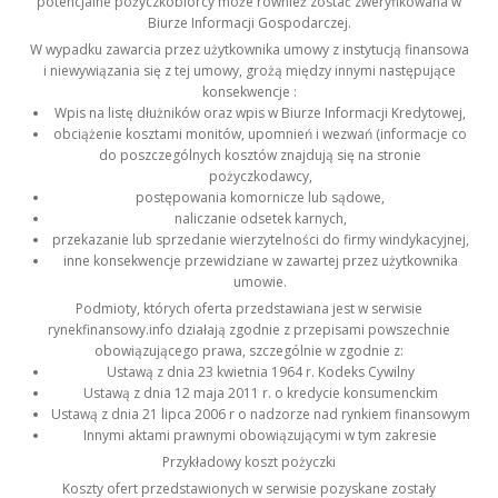
potencjalne pożyczkobiorcy może również zostać zweryfikowana w
Biurze Informacji Gospodarczej.
W wypadku zawarcia przez użytkownika umowy z instytucją finansowa
i niewywiązania się z tej umowy, grożą między innymi następujące
konsekwencje :
Wpis na listę dłużników oraz wpis w Biurze Informacji Kredytowej,
obciążenie kosztami monitów, upomnień i wezwań (informacje co
do poszczególnych kosztów znajdują się na stronie
pożyczkodawcy,
postępowania komornicze lub sądowe,
naliczanie odsetek karnych,
przekazanie lub sprzedanie wierzytelności do firmy windykacyjnej,
inne konsekwencje przewidziane w zawartej przez użytkownika
umowie.
Podmioty, których oferta przedstawiana jest w serwisie
rynekfinansowy.info działają zgodnie z przepisami powszechnie
obowiązującego prawa, szczególnie w zgodnie z:
Ustawą z dnia 23 kwietnia 1964 r. Kodeks Cywilny
Ustawą z dnia 12 maja 2011 r. o kredycie konsumenckim
Ustawą z dnia 21 lipca 2006 r o nadzorze nad rynkiem finansowym
Innymi aktami prawnymi obowiązującymi w tym zakresie
Przykładowy koszt pożyczki
Koszty ofert przedstawionych w serwisie pozyskane zostały